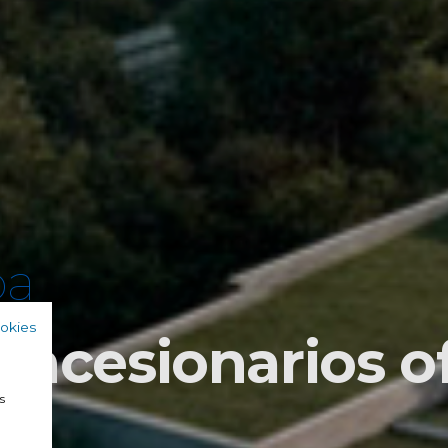
oa
ookies
oncesionarios of
a
s