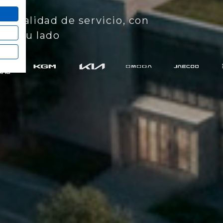
en calidad de servicio, con
a a tu lado