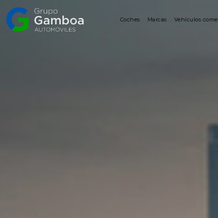
Coches
Marcas
Vehículos come
Coches
Marcas
Vehículos
comerciales
Renting
Alquiler
Posventa