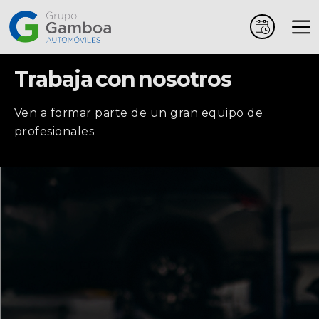
Trabaja con nosotros
Coches
Marcas
Ven a formar parte de un gran equipo de
profesionales
Vehículos
comerciales
Renting
Alquiler
Posventa