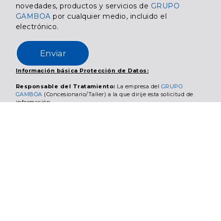
novedades, productos y servicios de
GRUPO
GAMBOA
por cualquier medio, incluido el
electrónico.
Enviar
Información básica Protección de Datos:
Responsable del Tratamiento:
La empresa del
GRUPO
GAMBOA
(Concesionario/Taller) a la que dirije esta solicitud de
información.
Finalidad/es del Tratamiento:
sus datos serán tratados para:
tramitar su petición de oferta, presupuesto o prueba de vehículo de
su interés; gestionar su petición de cita previa a concesionario o
taller; gestionar sus pedidos de servicios de postventa, accesorios,
recambios y/o sus peticiones online del estado de reparación de su
vehículo; resolver cualquier otra petición de información planteada
a través del formulario; enviarle comunicaciones comerciales
personalizadas; enviarle información relevante sobre vehículos y
servicios de su interés; llevar a cabo encuestas de opinión y
análisis estadísticos, otras finalidades según se detalla en +Info
adicional.
Legitimación:
Adopción de medidas precontractuales a petición
del interesado y/o Ejecución del contrato; Consentimiento,