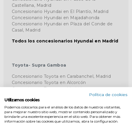
Castellana, Madrid
Concesionario Hyundai en El Plantío, Madrid
Concesionario Hyundai en Majadahonda
Concesionario Hyundai en Plaza del Conde de
Casal, Madrid
Todos los concesionarios Hyundai en Madrid
Toyota- Supra Gamboa
Concesionario Toyota en Carabanchel, Madrid
Concesionario Toyota en Alcorcón
Concesionario Toyota en Madrid
Política de cookies
Concesionario Toyota en Delicias
Utilizamos cookies
Concesionario Toyota en Abascal
Concesionario Toyota en Móstoles
Podemos colocarlos para el análisis de los datos de nuestros visitantes,
para mejorar nuestro sitio web, mostrar contenido personalizado y
brindarle una excelente experiencia en el sitio web. Para obtener más
Todos los concesionarios Toyota en Madrid
información sobre las cookies que utilizamos, abra la configuración.