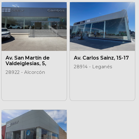
Seguros
Localizaciones
Gamboa
Av. San Martín de
Av. Carlos Sainz, 15-17
Contacto
Valdeiglesias, 5,
28914 - Leganés
28922 - Alcorcón