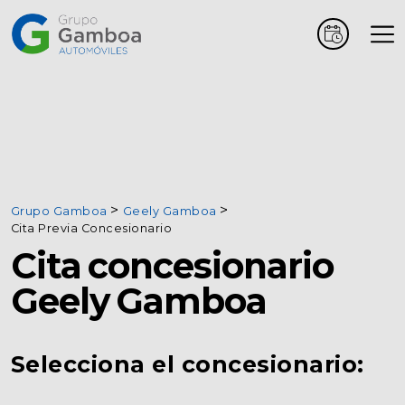
Coches
Marcas
Vehículos
Grupo Gamboa
Geely Gamboa
comerciales
Cita Previa Concesionario
Cita concesionario
Renting
Geely Gamboa
Alquiler
Selecciona el concesionario:
Posventa