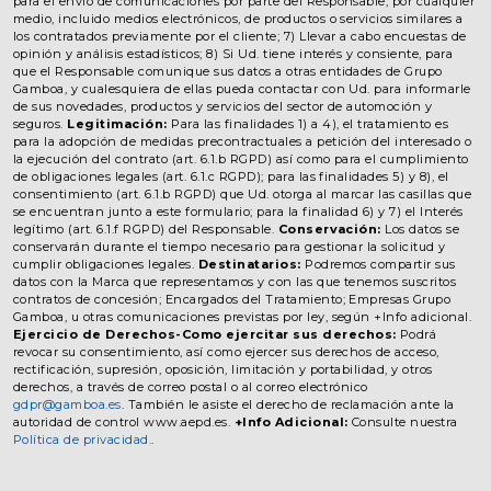
para el envío de comunicaciones por parte del Responsable, por cualquier
medio, incluido medios electrónicos, de productos o servicios similares a
los contratados previamente por el cliente; 7) Llevar a cabo encuestas de
opinión y análisis estadísticos; 8) Si Ud. tiene interés y consiente, para
que el Responsable comunique sus datos a otras entidades de Grupo
Gamboa, y cualesquiera de ellas pueda contactar con Ud. para informarle
de sus novedades, productos y servicios del sector de automoción y
seguros.
Legitimación:
Para las finalidades 1) a 4), el tratamiento es
para la adopción de medidas precontractuales a petición del interesado o
la ejecución del contrato (art. 6.1.b RGPD) así como para el cumplimiento
de obligaciones legales (art. 6.1.c RGPD); para las finalidades 5) y 8), el
consentimiento (art. 6.1.b RGPD) que Ud. otorga al marcar las casillas que
se encuentran junto a este formulario; para la finalidad 6) y 7) el Interés
legítimo (art. 6.1.f RGPD) del Responsable.
Conservación:
Los datos se
conservarán durante el tiempo necesario para gestionar la solicitud y
cumplir obligaciones legales.
Destinatarios:
Podremos compartir sus
datos con la Marca que representamos y con las que tenemos suscritos
contratos de concesión; Encargados del Tratamiento; Empresas Grupo
Gamboa, u otras comunicaciones previstas por ley, según +Info adicional.
Ejercicio de Derechos-Como ejercitar sus derechos:
Podrá
revocar su consentimiento, así como ejercer sus derechos de acceso,
rectificación, supresión, oposición, limitación y portabilidad, y otros
derechos, a través de correo postal o al correo electrónico
gdpr@gamboa.es
. También le asiste el derecho de reclamación ante la
autoridad de control www.aepd.es.
+Info Adicional:
Consulte nuestra
Política de privacidad.
.