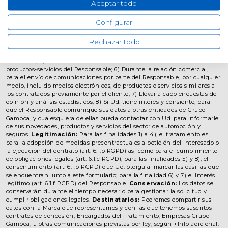
Aceptar todo
(Concesionario/Taller) a la que dirije esta solicitud de información.
Finalidad/es del Tratamiento:
sus datos serán tratados para: 1)
Tramitar su petición de oferta, presupuesto o prueba de vehículo de su
Configurar
interés; 2) Gestionar su petición de cita previa a concesionario o taller; 3)
Gestionar sus pedidos de servicios de postventa, accesorios, recambios y/o
Rechazar todo
peticiones online del estado de reparación de su vehículo; 4) resolver
cualquier otra petición de información planteada a través de este
formulario; 5) enviarle comunicaciones comerciales personalizadas de los
productos-servicios del Responsable; 6) Durante la relación comercial,
para el envío de comunicaciones por parte del Responsable, por cualquier
medio, incluido medios electrónicos, de productos o servicios similares a
los contratados previamente por el cliente; 7) Llevar a cabo encuestas de
opinión y análisis estadísticos; 8) Si Ud. tiene interés y consiente, para
que el Responsable comunique sus datos a otras entidades de Grupo
Gamboa, y cualesquiera de ellas pueda contactar con Ud. para informarle
de sus novedades, productos y servicios del sector de automoción y
seguros.
Legitimación:
Para las finalidades 1) a 4), el tratamiento es
para la adopción de medidas precontractuales a petición del interesado o
la ejecución del contrato (art. 6.1.b RGPD) así como para el cumplimiento
de obligaciones legales (art. 6.1.c RGPD); para las finalidades 5) y 8), el
consentimiento (art. 6.1.b RGPD) que Ud. otorga al marcar las casillas que
se encuentran junto a este formulario; para la finalidad 6) y 7) el Interés
legítimo (art. 6.1.f RGPD) del Responsable.
Conservación:
Los datos se
conservarán durante el tiempo necesario para gestionar la solicitud y
cumplir obligaciones legales.
Destinatarios:
Podremos compartir sus
datos con la Marca que representamos y con las que tenemos suscritos
contratos de concesión; Encargados del Tratamiento; Empresas Grupo
Gamboa, u otras comunicaciones previstas por ley, según +Info adicional.