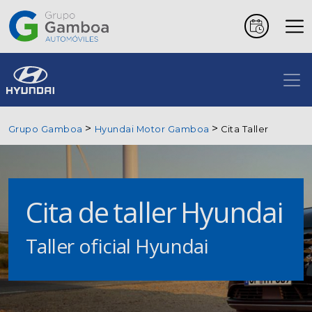
Coches
Marcas
Grupo Gamboa
Hyundai Motor Gamboa
Cita Taller
Vehículos
comerciales
Cita de taller Hyundai
Renting
Taller oficial Hyundai
Alquiler
Posventa