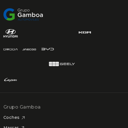
Grupo Gamboa
Coches
Marcas