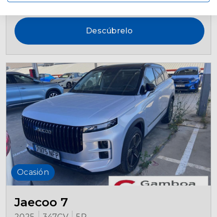
Al contado
Financiado
Descúbrelo
Ocasión
Jaecoo 7
2025
347CV
5P