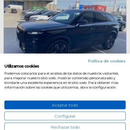
Política de cookies
Ocasión
Utilizamos cookies
Podemos colocarlos para el análisis de los datos de nuestros visitantes,
para mejorar nuestro sitio web, mostrar contenido personalizado y
Jaecoo 7
brindarle una excelente experiencia en el sitio web. Para obtener más
información sobre las cookies que utilizamos, abra la configuración.
2025
147CV
5P
22364Km
Gasolina
Automático
Aceptar todo
Configurar
26.490€
24.990€
23.142€
Rechazar todo