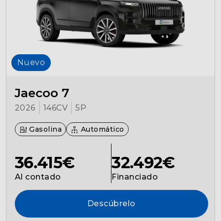
Seguros
Localizaciones
Gamboa
Nuevo
Jaecoo 7
Contacto
2026
146CV
5P
Gasolina
Automático
36.415€
32.492€
Al contado
Financiado
Descúbrelo