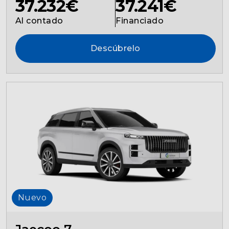
37.232€
37.241€
Al contado
Financiado
Descúbrelo
Nuevo
Jaecoo 7