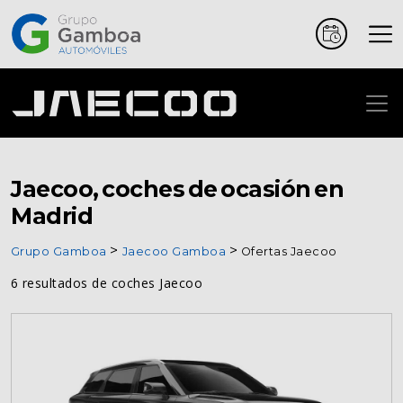
Coches
Marcas
Jaecoo, coches de ocasión en
Vehículos
Madrid
comerciales
Grupo Gamboa
Jaecoo Gamboa
Ofertas Jaecoo
Renting
6 resultados de coches Jaecoo
Alquiler
Posventa