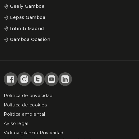
Geely Gamboa
Lepas Gamboa
Infiniti Madrid
Gamboa Ocasión
Política de privacidad
Política de cookies
Política ambiental
Aviso legal
Videovigilancia-Privacidad