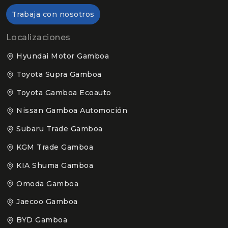
Trabaja con nosotros
Localizaciones
Hyundai Motor Gamboa
Toyota Supra Gamboa
Toyota Gamboa Ecoauto
Nissan Gamboa Automoción
Subaru Trade Gamboa
KGM Trade Gamboa
KIA Shuma Gamboa
Omoda Gamboa
Jaecoo Gamboa
BYD Gamboa