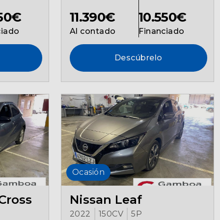
550€
11.390€
10.550€
ciado
Al contado
Financiado
Descúbrelo
Ocasión
Cross
Nissan Leaf
2022
150CV
5P