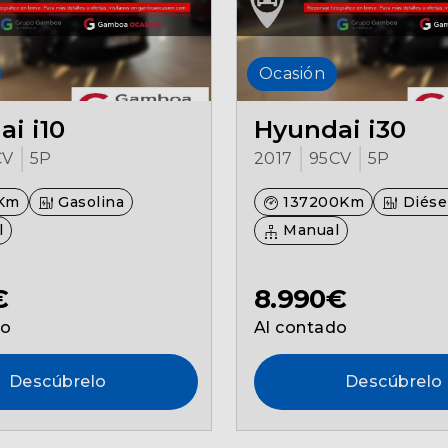
Ocasión
i i10
Hyundai i30
CV
5P
2017
95CV
5P
Km
Gasolina
137200Km
Diése
l
Manual
€
8.990€
do
Al contado
Descúbrelo
Descúbrelo