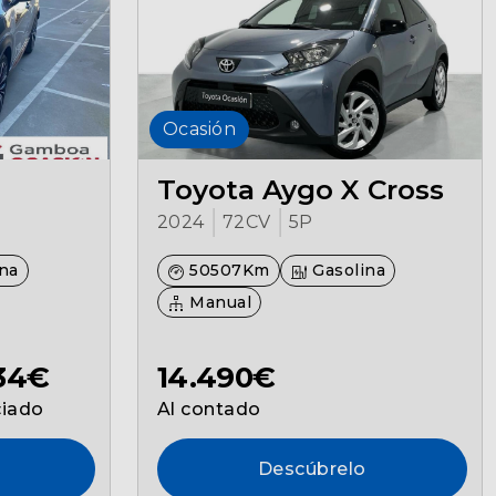
Ocasión
Toyota Aygo X Cross
2024
72CV
5P
na
50507Km
Gasolina
Manual
234€
14.490€
ciado
Al contado
Descúbrelo