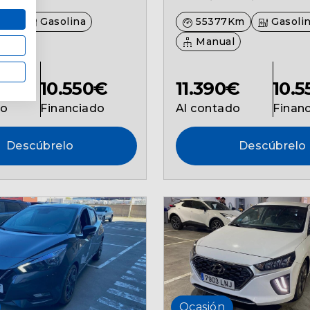
Km
Gasolina
55377Km
Gasoli
l
Manual
€
10.550€
11.390€
10.
do
Financiado
Al contado
Finan
Descúbrelo
Descúbrelo
Ocasión