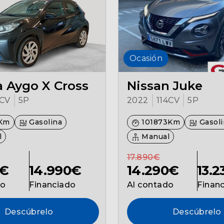
Ocasión
 Aygo X Cross
Nissan Juke
CV
5P
2022
114CV
5P
Km
Gasolina
101873Km
Gasoli
l
Manual
17.890€
0€
14.990€
14.290€
13.
do
Financiado
Al contado
Finan
Descúbrelo
Descúbrelo