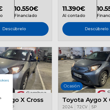
€
10.550€
11.390€
10.
do
Financiado
Al contado
Finan
Descúbrelo
Descúbrelo
ookies
Ocasión
a
 Aygo X Cross
Toyota Aygo X 
s
CV
5P
2024
72CV
5P