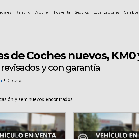
rciales
Renting
Alquiler
Posventa
Seguros
Localizaciones
Gamboa
as de Coches nuevos, KM0 
revisados y con garantía
a
Coches
casión y seminuevos encontrados