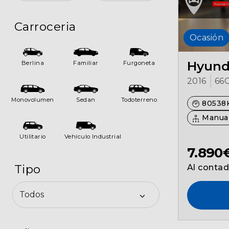
Seguros
Carroceria
Localizaciones
Ocasión
Gamboa
Hyunda
Berlina
Familiar
Furgoneta
2016
66
Contacto
Monovolumen
Sedan
Todoterreno
80538
Manua
Utilitario
Vehículo Industrial
7.890
Tipo
Al conta