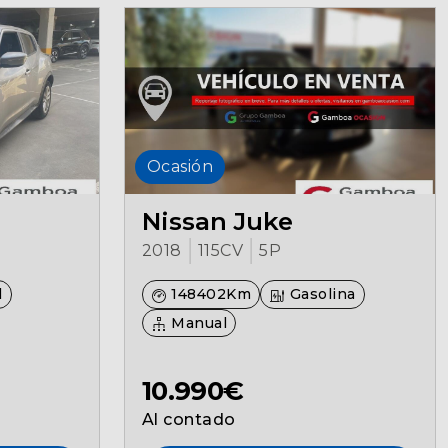
Ocasión
Nissan Juke
2018
115CV
5P
l
148402Km
Gasolina
Manual
10.990€
Al contado