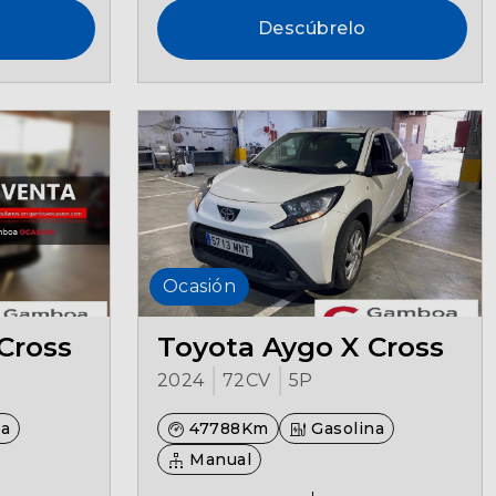
Descúbrelo
Ocasión
Cross
Toyota Aygo X Cross
2024
72CV
5P
na
47788Km
Gasolina
Manual