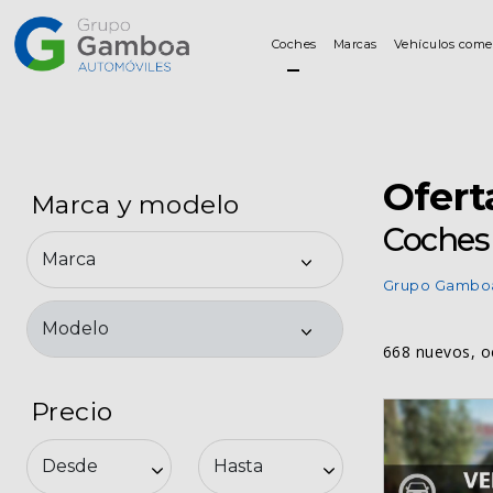
Coches
Marcas
Vehículos come
Coches
Marcas
Ofert
Marca y modelo
Coches 
Vehículos
comerciales
Grupo Gambo
Renting
668 nuevos, o
Precio
Alquiler
Posventa