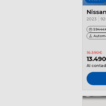
Nissan
2023
92
59444
Automá
16.390€
13.49
Al conta