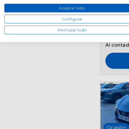
Aceptar todo
47260
Manua
Configurar
Rechazar todo
11.390
Al conta
Ocasión