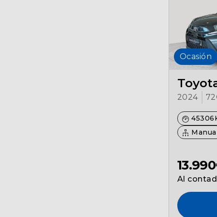
Ocasión
Toyota
2024
72
45306
Manua
13.99
Al conta