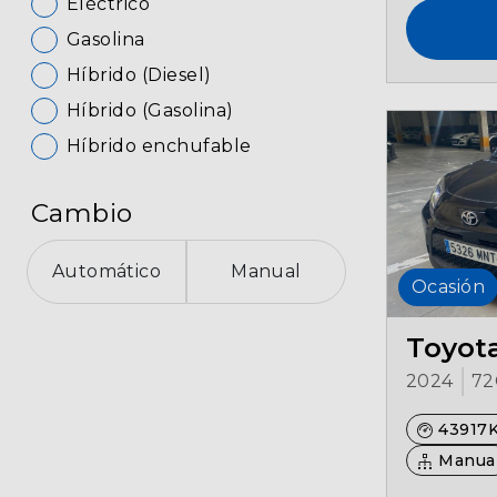
Eléctrico
Gasolina
Híbrido (Diesel)
Híbrido (Gasolina)
Híbrido enchufable
Cambio
Automático
Manual
Ocasión
Toyota
2024
72
43917
Manua