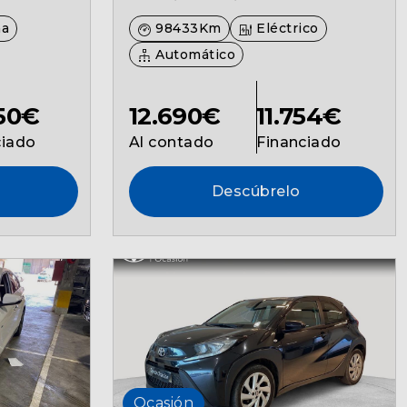
na
98433Km
Eléctrico
Automático
550€
12.690€
11.754€
ciado
Al contado
Financiado
Descúbrelo
Ocasión