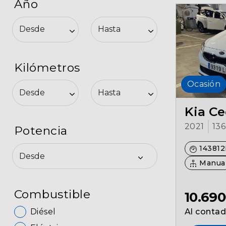
Año
Kilómetros
Ocasión
Kia C
2021
13
Potencia
14381
Manua
Combustible
10.69
Diésel
Al conta