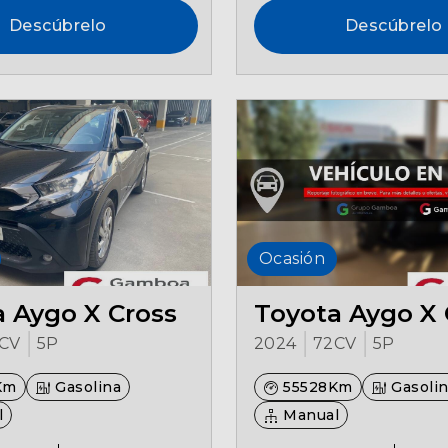
Descúbrelo
Descúbrelo
Ocasión
 Aygo X Cross
Toyota Aygo X 
CV
5P
2024
72CV
5P
Km
Gasolina
55528Km
Gasoli
l
Manual