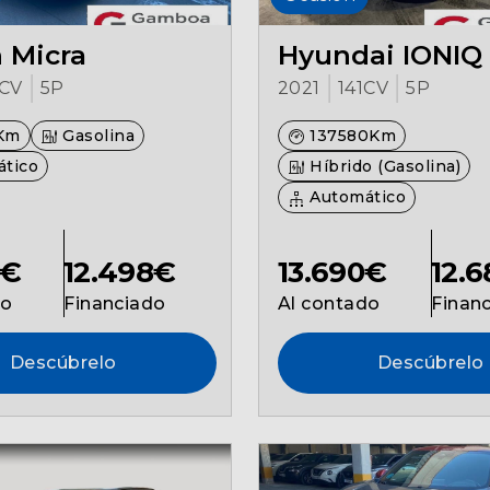
 Micra
Hyundai IONIQ
CV
5P
2021
141CV
5P
Km
Gasolina
137580Km
tico
Híbrido (Gasolina)
Automático
0€
12.498€
13.690€
12.
do
Financiado
Al contado
Finan
Descúbrelo
Descúbrelo