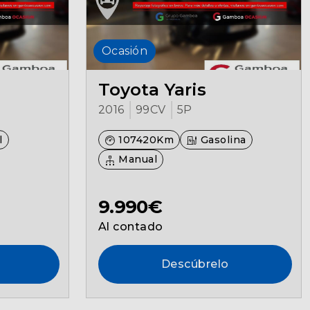
Ocasión
Toyota Yaris
2016
99CV
5P
l
107420Km
Gasolina
Manual
9.990€
Al contado
Descúbrelo