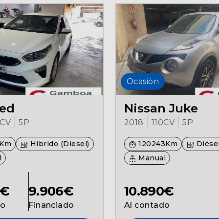
Ocasión
eed
Nissan Juke
6CV
5P
2018
110CV
5P
2Km
Híbrido (Diesel)
120243Km
Diése
l
Manual
0€
9.906€
10.890€
do
Financiado
Al contado