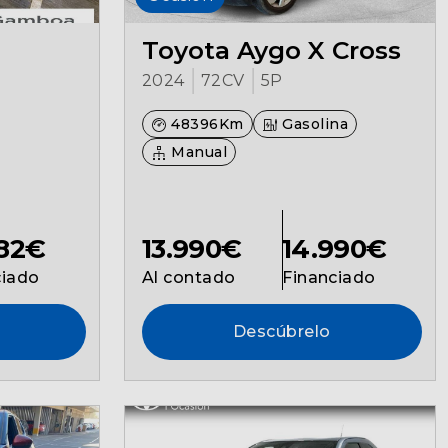
Toyota Aygo X Cross
2024
72CV
5P
48396Km
Gasolina
Manual
682€
13.990€
14.990€
ciado
Al contado
Financiado
Descúbrelo