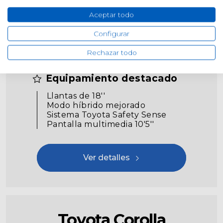
Aceptar todo
Configurar
37.100€
Desde
Rechazar todo
Equipamiento destacado
Llantas de 18''
Modo híbrido mejorado
Sistema Toyota Safety Sense
Pantalla multimedia 10'5''
Ver detalles
Toyota Corolla