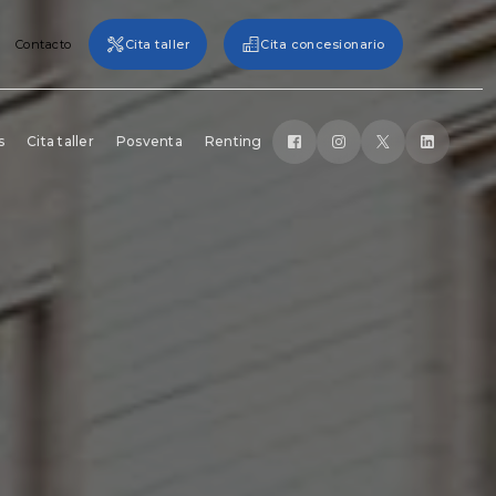
Contacto
Cita taller
Cita concesionario
s
Cita taller
Posventa
Renting