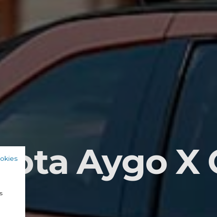
ota Aygo X 
ookies
a
s