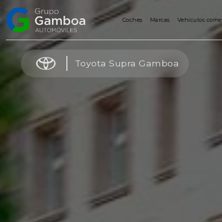
Coches
Marcas
Vehículos come
Coches
Toyota Supra Gamboa
Marcas
Vehículos
comerciales
Renting
Alquiler
Posventa