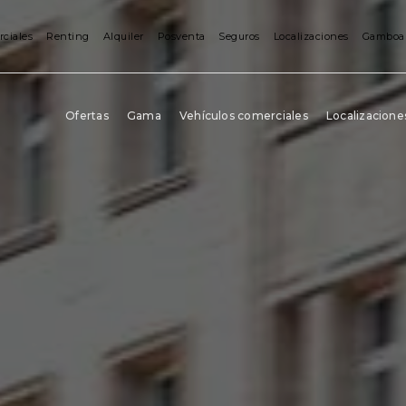
rciales
Renting
Alquiler
Posventa
Seguros
Localizaciones
Gamboa
Ofertas
Gama
Vehículos comerciales
Localizacione