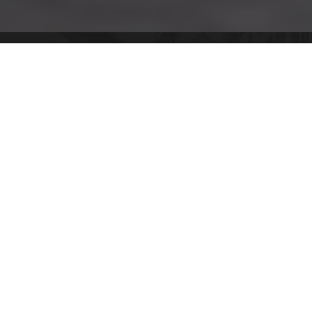
Toyota C-HR 2024
Ágil y reactivo, el
nuevo Toyota C-HR
combina
un comportamiento excelente con la ligera
maniobrabilidad de un compacto. Elige entre
las motorizaciones
autorrecargables Hybrid
,
o decídete por el
nuevo híbrido enchufable
220PH
y déjate sorprender por su increíble
aceleración y auténtica conducción eléctrica.