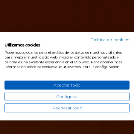
Política de cookies
Utilizamos cookies
Toyota Supra Gamboa
>
Gama Toyota
Podemos colocarlos para el análisis de los datos de nuestros visitantes,
Nuevo Toyota C-HR
para mejorar nuestro sitio web, mostrar contenido personalizado y
brindarle una excelente experiencia en el sitio web. Para obtener más
información sobre las cookies que utilizamos, abra la configuración.
Desde 30.750€
Aceptar todo
Solicitar presupuesto
Configurar
Rechazar todo