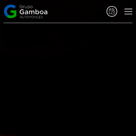
Coches
Marcas
Vehículos
comerciales
Renting
Alquiler
Posventa