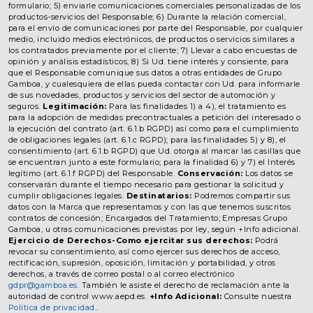
formulario; 5) enviarle comunicaciones comerciales personalizadas de los
productos-servicios del Responsable; 6) Durante la relación comercial,
para el envío de comunicaciones por parte del Responsable, por cualquier
medio, incluido medios electrónicos, de productos o servicios similares a
los contratados previamente por el cliente; 7) Llevar a cabo encuestas de
opinión y análisis estadísticos; 8) Si Ud. tiene interés y consiente, para
que el Responsable comunique sus datos a otras entidades de Grupo
Gamboa, y cualesquiera de ellas pueda contactar con Ud. para informarle
de sus novedades, productos y servicios del sector de automoción y
seguros.
Legitimación:
Para las finalidades 1) a 4), el tratamiento es
para la adopción de medidas precontractuales a petición del interesado o
la ejecución del contrato (art. 6.1.b RGPD) así como para el cumplimiento
de obligaciones legales (art. 6.1.c RGPD); para las finalidades 5) y 8), el
consentimiento (art. 6.1.b RGPD) que Ud. otorga al marcar las casillas que
se encuentran junto a este formulario; para la finalidad 6) y 7) el Interés
legítimo (art. 6.1.f RGPD) del Responsable.
Conservación:
Los datos se
conservarán durante el tiempo necesario para gestionar la solicitud y
cumplir obligaciones legales.
Destinatarios:
Podremos compartir sus
datos con la Marca que representamos y con las que tenemos suscritos
contratos de concesión; Encargados del Tratamiento; Empresas Grupo
Gamboa, u otras comunicaciones previstas por ley, según +Info adicional.
Ejercicio de Derechos-Como ejercitar sus derechos:
Podrá
revocar su consentimiento, así como ejercer sus derechos de acceso,
rectificación, supresión, oposición, limitación y portabilidad, y otros
derechos, a través de correo postal o al correo electrónico
gdpr@gamboa.es
. También le asiste el derecho de reclamación ante la
autoridad de control www.aepd.es.
+Info Adicional:
Consulte nuestra
Política de privacidad.
.