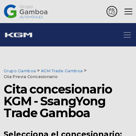
Coches
Marcas
Vehículos
Grupo Gamboa
KGM Trade Gamboa
comerciales
Cita Previa Concesionario
Cita concesionario
Renting
KGM - SsangYong
Trade Gamboa
Alquiler
Posventa
Selecciona el concesionario: