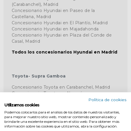
(Carabanchel), Madrid
Concesionario Hyundai en Paseo de la
Castellana, Madrid
Concesionario Hyundai en El Plantío, Madrid
Concesionario Hyundai en Majadahonda
Concesionario Hyundai en Plaza del Conde de
Casal, Madrid
Todos los concesionarios Hyundai en Madrid
Toyota- Supra Gamboa
Concesionario Toyota en Carabanchel, Madrid
Concesionario Toyota en Alcorcón
Concesionario Toyota en Madrid
Política de cookies
Utilizamos cookies
Concesionario Toyota en Delicias
Concesionario Toyota en Abascal
Podemos colocarlos para el análisis de los datos de nuestros visitantes,
para mejorar nuestro sitio web, mostrar contenido personalizado y
Concesionario Toyota en Móstoles
brindarle una excelente experiencia en el sitio web. Para obtener más
información sobre las cookies que utilizamos, abra la configuración.
Todos los concesionarios Toyota en Madrid