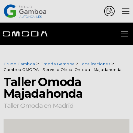
Coches
Marcas
Grupo Gamboa
Omoda Gamboa
Localizaciones
Vehículos
Gamboa OMODA - Servicio Oficial Omoda - Majadahonda
comerciales
Taller Omoda
Renting
Majadahonda
Taller Omoda en Madrid
Alquiler
Posventa