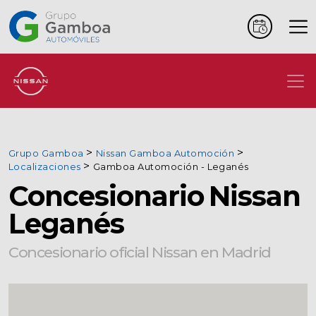
Coches
Marcas
Grupo Gamboa
Nissan Gamboa Automoción
Vehículos
Localizaciones
Gamboa Automoción - Leganés
comerciales
Concesionario Nissan
Renting
Leganés
Concesionario oficial Nissan en Madrid
Alquiler
Posventa