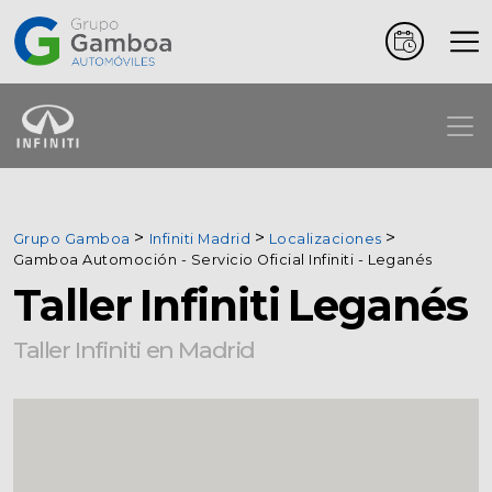
Coches
Marcas
Grupo Gamboa
Infiniti Madrid
Localizaciones
Vehículos
Gamboa Automoción - Servicio Oficial Infiniti - Leganés
comerciales
Taller Infiniti Leganés
Renting
Taller Infiniti en Madrid
Alquiler
Posventa