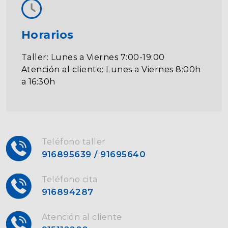
Horarios
Taller: Lunes a Viernes 7:00-19:00
Atención al cliente: Lunes a Viernes 8:00h
a 16:30h
Teléfono taller
916895639
/
91695640
Teléfono cita
916894287
Atención al cliente