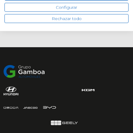
Configurar
Rechazar todo