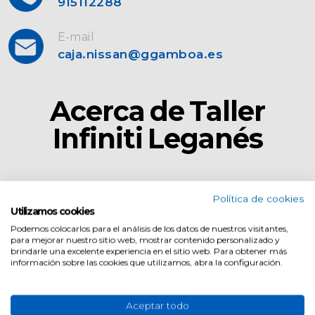
915112288
E-mail
caja.nissan@ggamboa.es
Acerca de Taller
Infiniti Leganés
Política de cookies
Utilizamos cookies
Podemos colocarlos para el análisis de los datos de nuestros visitantes,
para mejorar nuestro sitio web, mostrar contenido personalizado y
brindarle una excelente experiencia en el sitio web. Para obtener más
información sobre las cookies que utilizamos, abra la configuración.
Aceptar todo