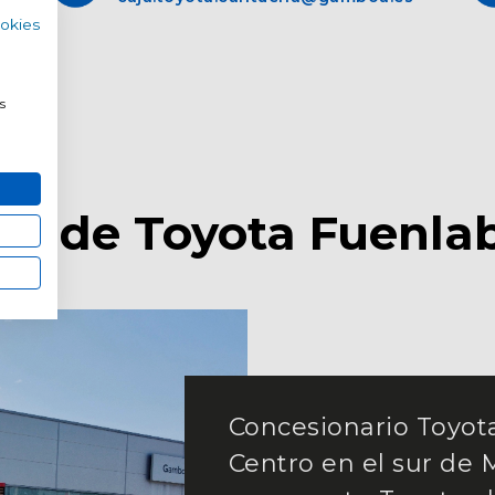
ookies
s
a
s
ca de Toyota Fuenla
Concesionario Toyot
Centro en el sur de 