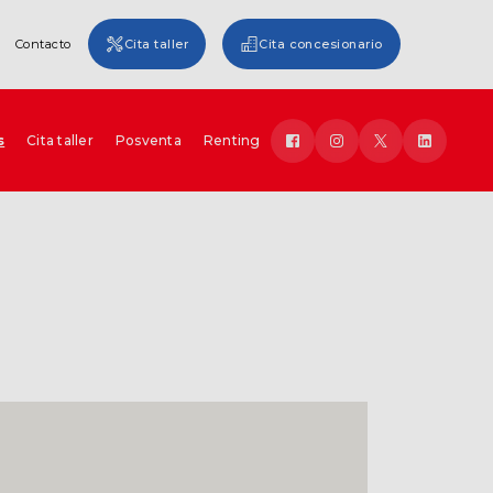
Contacto
Cita taller
Cita concesionario
s
Cita taller
Posventa
Renting