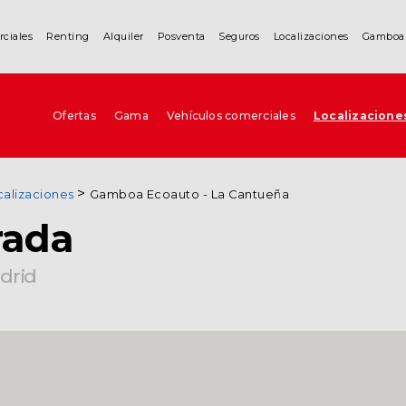
rciales
Renting
Alquiler
Posventa
Seguros
Localizaciones
Gamboa
Ofertas
Gama
Vehículos comerciales
Localizacione
calizaciones
Gamboa Ecoauto - La Cantueña
rada
adrid