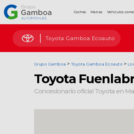
Coches
Marcas
Vehículos come
Coches
Toyota Gamboa Ecoauto
Marcas
Grupo Gamboa
Toyota Gamboa Ecoauto
Lo
Vehículos
Toyota Fuenlab
comerciales
Concesionario oficial Toyota en M
Renting
Alquiler
Posventa