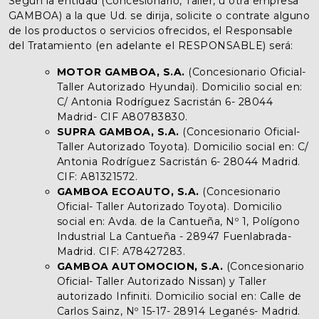
Según la entidad (Concesionario, Taller, u otra empresa
GAMBOA) a la que Ud. se dirija, solicite o contrate alguno
de los productos o servicios ofrecidos, el Responsable
del Tratamiento (en adelante el RESPONSABLE) será:
MOTOR GAMBOA, S.A.
(Concesionario Oficial-
Taller Autorizado Hyundai). Domicilio social en:
C/ Antonia Rodríguez Sacristán 6- 28044
Madrid- CIF A80783830.
SUPRA GAMBOA, S.A.
(Concesionario Oficial-
Taller Autorizado Toyota). Domicilio social en: C/
Antonia Rodríguez Sacristán 6- 28044 Madrid.
CIF: A81321572.
GAMBOA ECOAUTO, S.A.
(Concesionario
Oficial- Taller Autorizado Toyota). Domicilio
social en: Avda. de la Cantueña, Nº 1, Polígono
Industrial La Cantueña - 28947 Fuenlabrada-
Madrid. CIF: A78427283.
GAMBOA AUTOMOCION, S.A.
(Concesionario
Oficial- Taller Autorizado Nissan) y Taller
autorizado Infiniti. Domicilio social en: Calle de
Carlos Sainz, Nº 15-17- 28914 Leganés- Madrid.