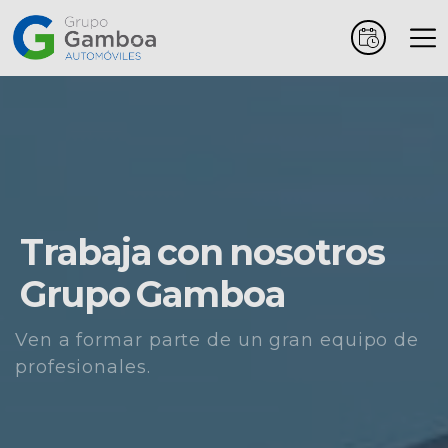
Coches
Marcas
Vehículos
Trabaja con nosotros
comerciales
Grupo Gamboa
Renting
Ven a formar parte de un gran equipo de
profesionales.
Alquiler
Posventa