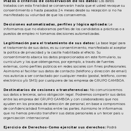
Plazos o criterios de conservación de los datos:
Los datos
tratados con esta finalidad se conservarán hasta que el usted revoque su
consentimiento o hasta pasados 24 meses desde su recepción si no ha
manifestado su voluntad de que los conservemos.
Decisiones automatizadas, perfiles y lógica aplicada:
Le
informamos que no elaboramos perfiles de los candidatos a prácticas o a
puestos de empleo ni tomamos decisiones automatizadas.
Legitimación para el tratamiento de sus datos:
La base legal para
el tratamiento de sus datos, es su consentimiento, manifestado al aceptar
la política de privacidad y la casilla habilitada al efecto. Su
consentimiento abarca los datos proporcionados en este formulario, su
curriculum y los que obtengamos, por ejemplo, a través de fuentes
externas, como perfiles públicos en redes sociales con fines profesionales.
Asimismo al facilitar sus datos de contacto (teléfono y dirección de email)
nos autoriza a ser contactado por cualquier medio (postal, teléfono, correo
electrónico y/o SMS) por cualquiera de las empresa de GRUPO GAMBOA.
Destinatarios de cesiones o transferencias:
No comunicaremos
sus datos a terceros, salvo obligación legal. Podremos compartir sus datos
entre las empresa del GRUPO GAMBOA y con colaboradores que nos
ayuden en los procesos de selección de personal, en base a compromisos
de confidencialidad firmados entre las partes. Asimismo le informamos
que no hemos previsto transferir sus datos personales a un tercer país u
organización internacional.
Ejercicio de Derechos-Como ejercitar sus derechos:
Podrá