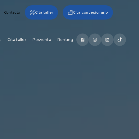
Contacto
Cita taller
Cita concesionario
s
Cita taller
Posventa
Renting