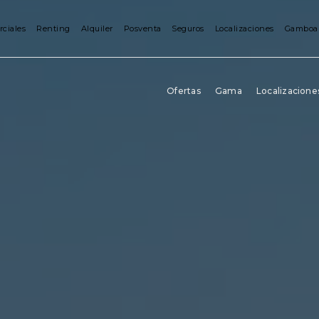
rciales
Renting
Alquiler
Posventa
Seguros
Localizaciones
Gamboa
Ofertas
Gama
Localizacione