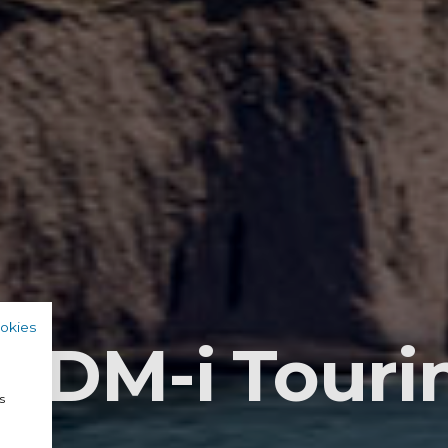
ookies
6 DM-i Touri
a
s