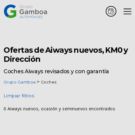
Coches
Marcas
Ofertas de Aiways nuevos, KM0 y
Dirección
Vehículos
Coches Aiways revisados y con garantía
comerciales
Grupo Gamboa
Coches
Renting
Limpiar filtros
0 Aiways nuevos, ocasión y seminuevos encontrados
Alquiler
Posventa