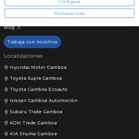
Configurar
Nuestro grupo
Rechazar todo
Confianza Gamboa
Blog
Trabaja con nosotros
Localizaciones
Hyundai Motor Gamboa
Toyota Supra Gamboa
Toyota Gamboa Ecoauto
Nissan Gamboa Automoción
Subaru Trade Gamboa
KGM Trade Gamboa
KIA Shuma Gamboa