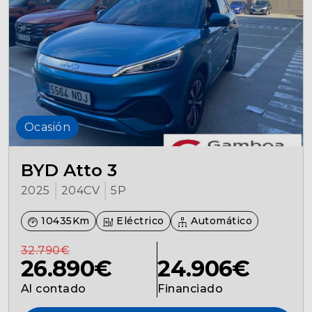
Seguros
Localizaciones
Gamboa
Ocasión
Contacto
BYD Atto 3
2025
204CV
5P
10435Km
Eléctrico
Automático
32.790€
26.890€
24.906€
Al contado
Financiado