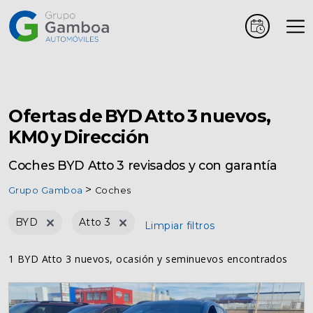
Coches
Marcas
Ofertas de BYD Atto 3 nuevos,
KM0 y Dirección
Vehículos
Coches BYD Atto 3 revisados y con garantía
comerciales
Grupo Gamboa
Coches
Renting
BYD
Atto 3
Limpiar filtros
1 BYD Atto 3 nuevos, ocasión y seminuevos encontrados
Alquiler
Posventa