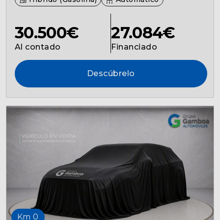
30.500€
27.084€
Al contado
Financiado
Descúbrelo
Km 0