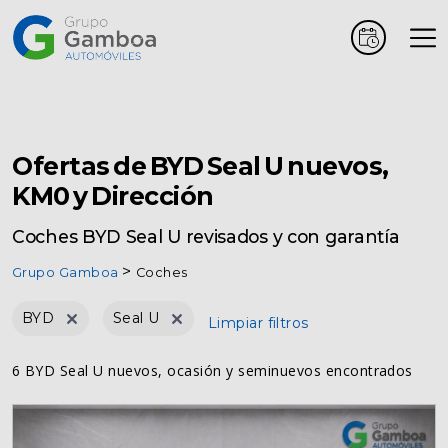
Coches
Marcas
Ofertas de BYD Seal U nuevos,
KM0 y Dirección
Vehículos
Coches BYD Seal U revisados y con garantía
comerciales
Grupo Gamboa
Coches
Renting
BYD
Seal U
Limpiar filtros
6 BYD Seal U nuevos, ocasión y seminuevos encontrados
Alquiler
Posventa