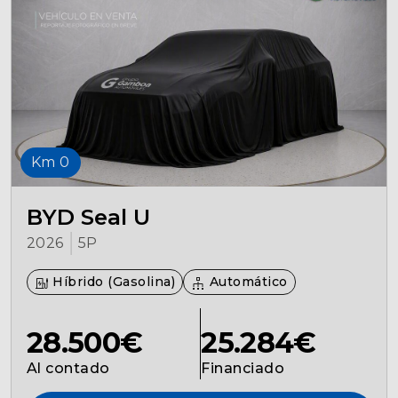
Seguros
Localizaciones
Gamboa
Km 0
Contacto
BYD Seal U
2026
5P
Híbrido (Gasolina)
Automático
28.500€
25.284€
Al contado
Financiado