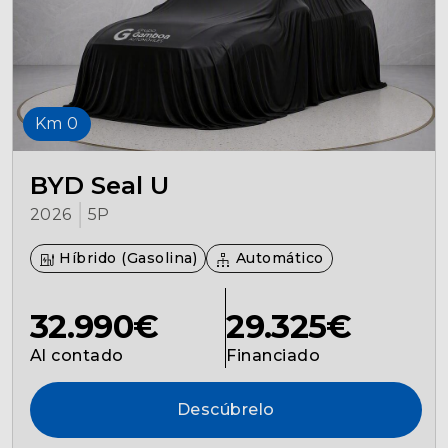
Km 0
BYD Seal U
2026
5P
Híbrido (Gasolina)
Automático
32.990€
29.325€
Al contado
Financiado
Descúbrelo