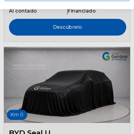
33.490€
29.775€
Al contado
Financiado
Descúbrelo
Km 0
BYD Seal U