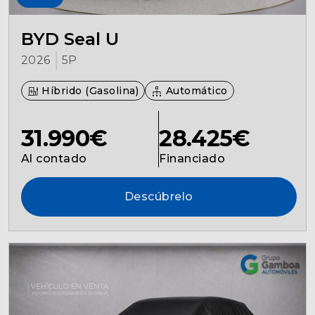
BYD Seal U
2026
5P
Híbrido (Gasolina)
Automático
31.990€
28.425€
Al contado
Financiado
Descúbrelo