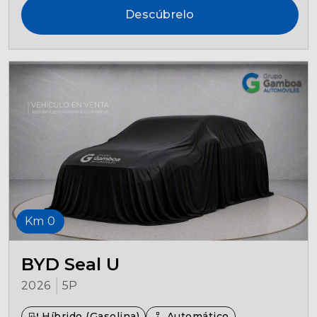
Descúbrelo
Km 0
BYD Seal U
2026
5P
Híbrido (Gasolina)
Automático