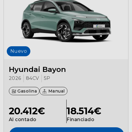
Nuevo
Hyundai Bayon
2026
84CV
5P
Gasolina
Manual
20.412€
18.514€
Al contado
Financiado