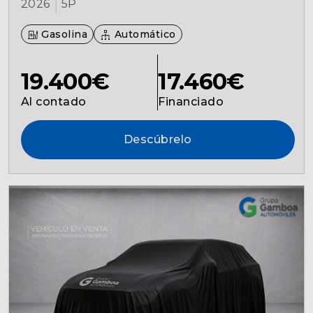
2026
5P
Gasolina
Automático
19.400€
17.460€
Al contado
Financiado
Descúbrelo