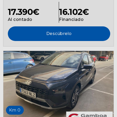
17.390€
16.102€
Al contado
Financiado
Descúbrelo
Km 0