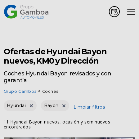
Coches
Marcas
Ofertas de Hyundai Bayon
nuevos, KM0 y Dirección
Vehículos
Coches Hyundai Bayon revisados y con
comerciales
garantía
Grupo Gamboa
Coches
Renting
Hyundai
Bayon
Limpiar filtros
Alquiler
11 Hyundai Bayon nuevos, ocasión y seminuevos
encontrados
Posventa