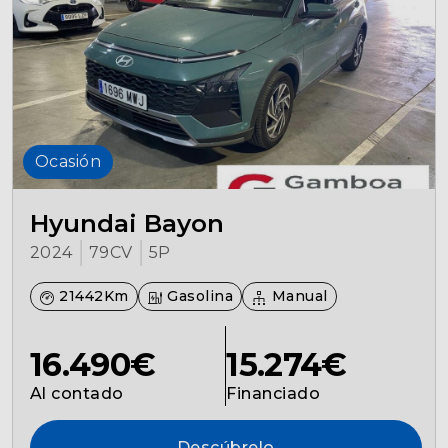
Ocasión
Hyundai Bayon
2024
79CV
5P
21442Km
Gasolina
Manual
16.490€
15.274€
Al contado
Financiado
Descúbrelo