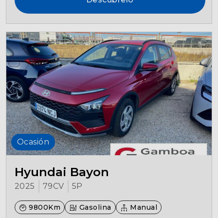
Ocasión
Hyundai Bayon
2025
79CV
5P
9800Km
Gasolina
Manual