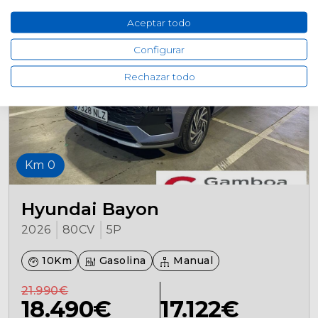
Aceptar todo
Configurar
Rechazar todo
Km 0
Hyundai Bayon
2026
80CV
5P
10Km
Gasolina
Manual
21.990€
18.490€
17.122€