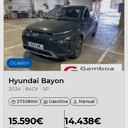
Seguros
Localizaciones
Gamboa
Contacto
Ocasión
Hyundai Bayon
2024
84CV
5P
27308Km
Gasolina
Manual
15.590€
14.438€