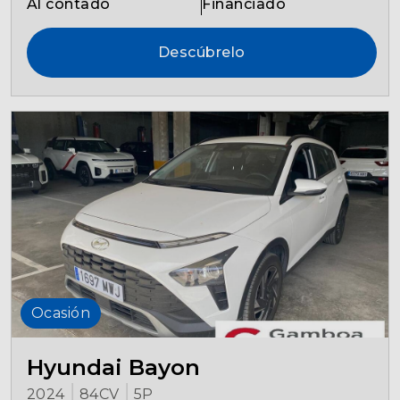
Al contado
Financiado
Descúbrelo
Ocasión
Hyundai Bayon
2024
84CV
5P