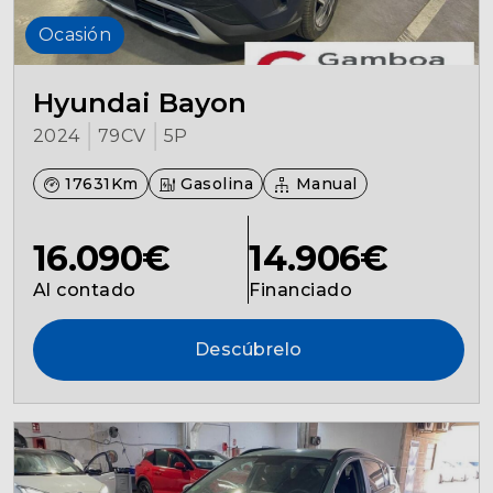
Ocasión
Hyundai Bayon
2024
79CV
5P
17631Km
Gasolina
Manual
16.090€
14.906€
Al contado
Financiado
Descúbrelo