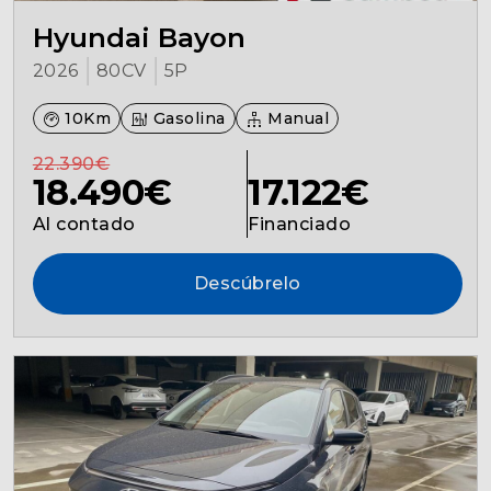
Hyundai Bayon
2026
80CV
5P
10Km
Gasolina
Manual
22.390€
18.490€
17.122€
Al contado
Financiado
Descúbrelo