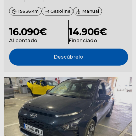
15636Km
Gasolina
Manual
16.090€
14.906€
Al contado
Financiado
Descúbrelo