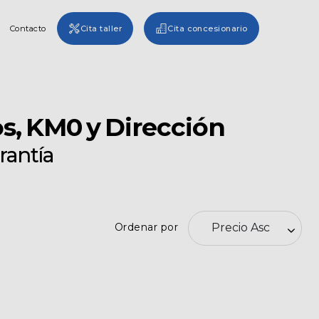
Contacto
Cita taller
Cita concesionario
s, KM0 y Dirección
rantía
Ordenar por