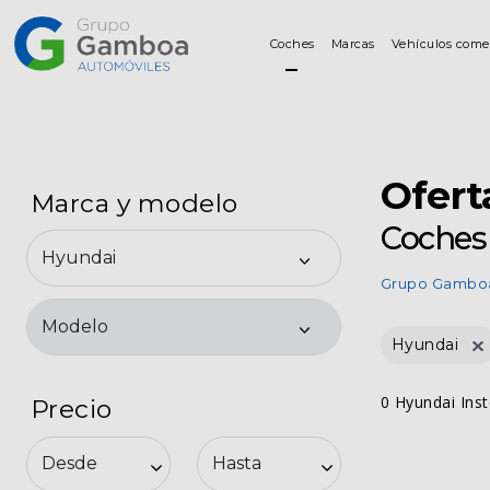
Coches
Marcas
Vehículos come
Coches
Marcas
Ofert
Marca y modelo
Coches 
Vehículos
comerciales
Grupo Gambo
Renting
Hyundai
0 Hyundai Ins
Precio
Alquiler
Posventa