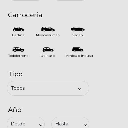
Seguros
Carroceria
Localizaciones
Gamboa
Berlina
Monovolumen
Sedan
Contacto
Todoterreno
Utilitario
Vehículo Industrial
Tipo
Año