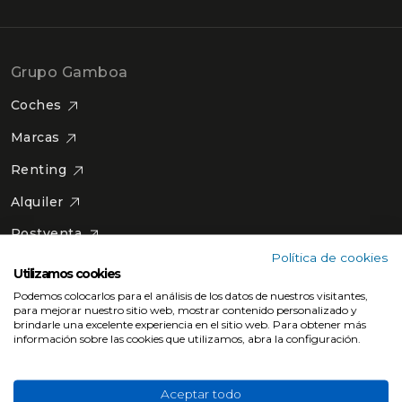
Grupo Gamboa
Coches
Marcas
Renting
Alquiler
Postventa
Política de cookies
Seguros
Utilizamos cookies
Podemos colocarlos para el análisis de los datos de nuestros visitantes,
Localizaciones
para mejorar nuestro sitio web, mostrar contenido personalizado y
brindarle una excelente experiencia en el sitio web. Para obtener más
Gamboa
información sobre las cookies que utilizamos, abra la configuración.
Contacto
Aceptar todo
Canal ético