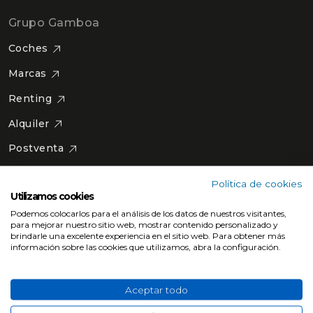
Grupo Gamboa
Coches
Marcas
Renting
Alquiler
Postventa
Seguros
Política de cookies
Utilizamos cookies
Localizaciones
Podemos colocarlos para el análisis de los datos de nuestros visitantes,
Gamboa
para mejorar nuestro sitio web, mostrar contenido personalizado y
brindarle una excelente experiencia en el sitio web. Para obtener más
información sobre las cookies que utilizamos, abra la configuración.
Contacto
Canal ético
Aceptar todo
Sobre nosotros