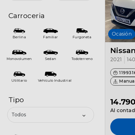
Seguros
Carroceria
Localizaciones
Ocasión
Gamboa
Berlina
Familiar
Furgoneta
Nissa
Contacto
Monovolumen
Sedan
Todoterreno
2021
14
11993
Utilitario
Vehículo Industrial
Manua
Tipo
14.79
Al conta