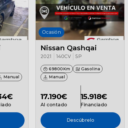
Ocasión
i
Nissan Qashqai
2021
140CV
5P
69800Km
Gasolina
Manual
Manual
734€
17.190€
15.918€
ciado
Al contado
Financiado
Descúbrelo