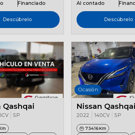
do
Financiado
Al contado
Finan
Descúbrelo
Descúbrelo
Ocasión
n Qashqai
Nissan Qashqa
0CV
5P
2022
140CV
5P
Km
73416Km