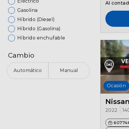
Eléctrico
Al conta
Gasolina
Híbrido (Diesel)
Híbrido (Gasolina)
Híbrido enchufable
Cambio
Automático
Manual
Ocasión
Nissa
2022
14
60774