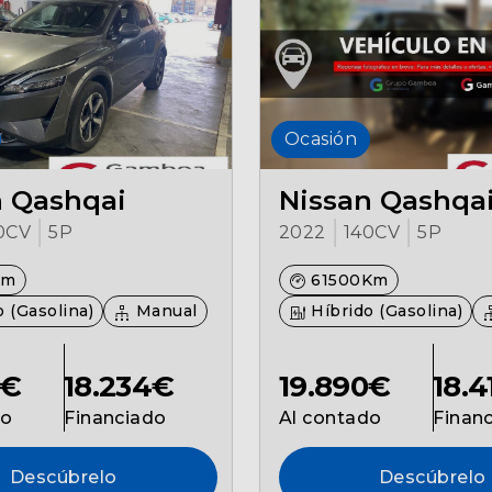
Ocasión
n Qashqai
Nissan Qashqa
0CV
5P
2022
140CV
5P
Km
61500Km
 (Gasolina)
Manual
Híbrido (Gasolina)
0€
18.234€
19.890€
18.
do
Financiado
Al contado
Finan
Descúbrelo
Descúbrelo