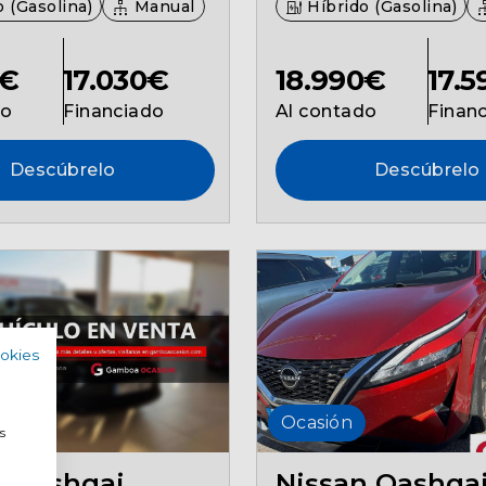
 (Gasolina)
Manual
Híbrido (Gasolina)
0€
17.030€
18.990€
17.
do
Financiado
Al contado
Finan
Descúbrelo
Descúbrelo
ookies
a
Ocasión
s
n Qashqai
Nissan Qashqa