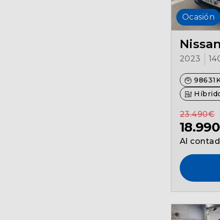
Ocasión
Nissa
2023
14
98631
Híbrido
23.490€
18.99
Al conta