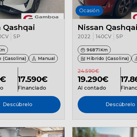
Ocasión
n Qashqai
Nissan Qashqa
0CV
5P
2022
140CV
5P
Km
96871Km
 (Gasolina)
Manual
Híbrido (Gasolina)
24.590€
0€
17.590€
19.290€
17.
do
Financiado
Al contado
Finan
Descúbrelo
Descúbrelo