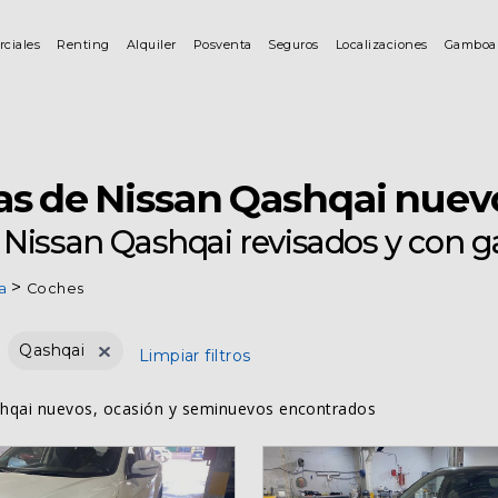
rciales
Renting
Alquiler
Posventa
Seguros
Localizaciones
Gamboa
as de Nissan Qashqai nuev
Nissan Qashqai revisados y con g
a
Coches
Qashqai
Limpiar filtros
hqai nuevos, ocasión y seminuevos encontrados