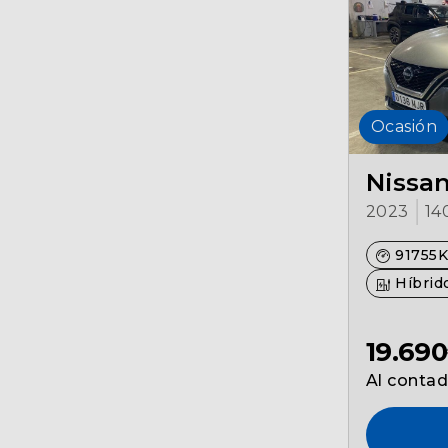
Ocasión
Nissa
2023
14
91755
Híbrido
19.69
Al conta