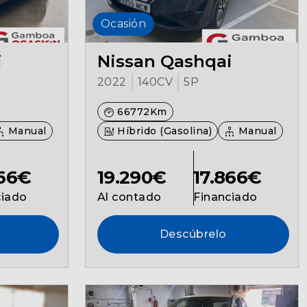
Ocasión
i
Nissan Qashqai
2022
140CV
5P
66772Km
Manual
Híbrido (Gasolina)
Manual
866€
19.290€
17.866€
ciado
Al contado
Financiado
Descúbrelo