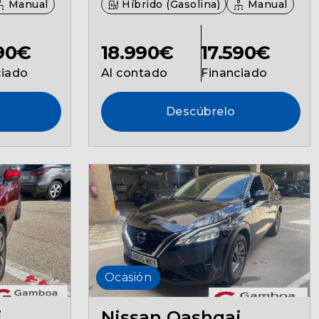
Manual
Híbrido (Gasolina)
Manual
590€
18.990€
17.590€
ciado
Al contado
Financiado
Descúbrelo
Ocasión
i
Nissan Qashqai