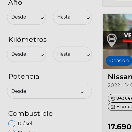
Año
Kilómetros
Ocasión
Nissa
Potencia
2022
14
84364
Híbrido
Combustible
Diésel
17.69