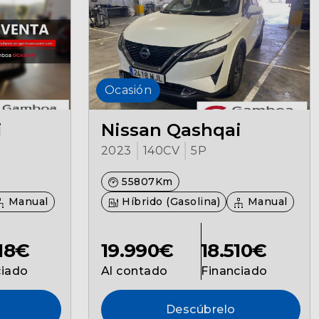
Ocasión
i
Nissan Qashqai
2023
140CV
5P
55807Km
Manual
Híbrido (Gasolina)
Manual
418€
19.990€
18.510€
ciado
Al contado
Financiado
Descúbrelo