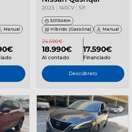
2023
140CV
5P
50154Km
Manual
Híbrido (Gasolina)
Manual
24.590€
590€
18.990€
17.590€
ciado
Al contado
Financiado
Descúbrelo