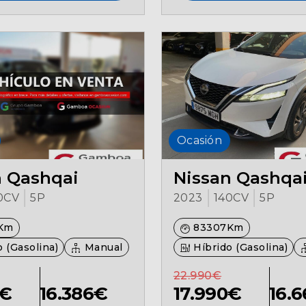
Ocasión
n Qashqai
Nissan Qashqa
0CV
5P
2023
140CV
5P
Km
83307Km
 (Gasolina)
Manual
Híbrido (Gasolina)
22.990€
0€
16.386€
17.990€
16.