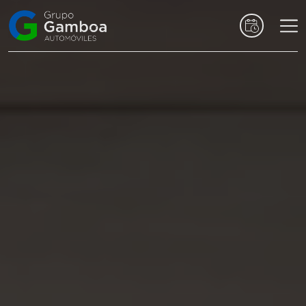
Coches
Marcas
Vehículos
comerciales
Renting
Alquiler
Posventa