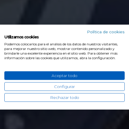
Política de cookies
Utilizamos cookies
Hyundai Motor Gamboa
>
Gama Hyundai
Podemos colocarlos para el análisis de los datos de nuestros visitantes,
Nuevo Hyundai Santa Fe
para mejorar nuestro sitio web, mostrar contenido personalizado y
brindarle una excelente experiencia en el sitio web. Para obtener más
información sobre las cookies que utilizamos, abra la configuración.
Desde 52.720€
Aceptar todo
Solicitar presupuesto
Configurar
Rechazar todo