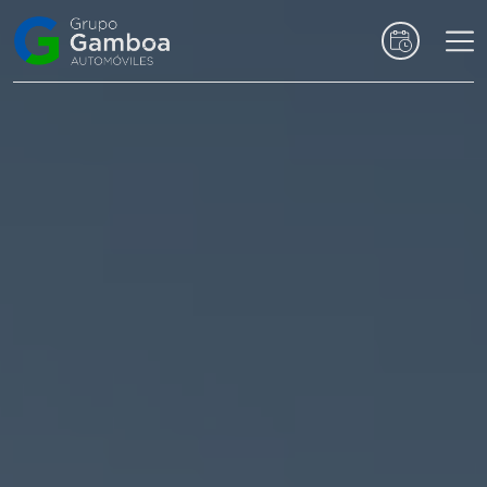
Coches
Marcas
Vehículos
comerciales
Renting
Alquiler
Posventa