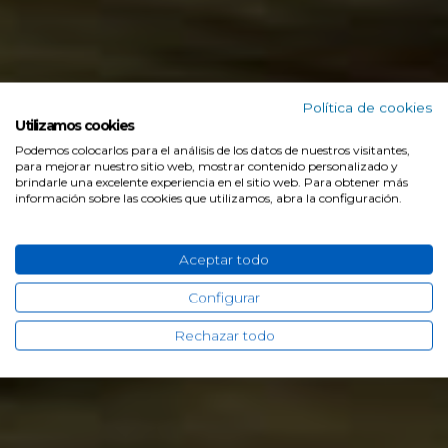
Política de cookies
Utilizamos cookies
Jaecoo Gamboa
>
Gama Jaecoo
Podemos colocarlos para el análisis de los datos de nuestros visitantes,
Nuevo Jaecoo 5 EV 2025
para mejorar nuestro sitio web, mostrar contenido personalizado y
brindarle una excelente experiencia en el sitio web. Para obtener más
información sobre las cookies que utilizamos, abra la configuración.
Desde 35.500€
i
Aceptar todo
Solicitar presupuesto
Configurar
Rechazar todo