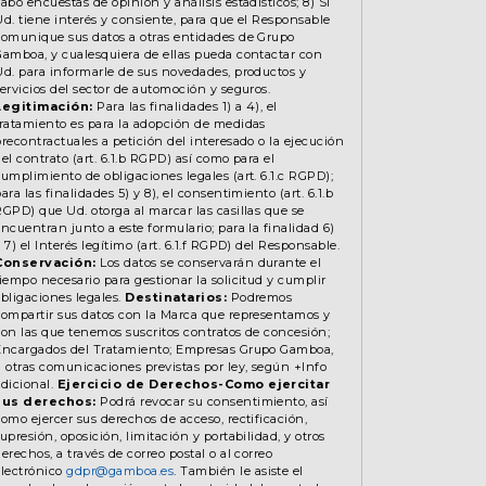
abo encuestas de opinión y análisis estadísticos; 8) Si
Ud. tiene interés y consiente, para que el Responsable
comunique sus datos a otras entidades de Grupo
Gamboa, y cualesquiera de ellas pueda contactar con
Ud. para informarle de sus novedades, productos y
servicios del sector de automoción y seguros.
Legitimación:
Para las finalidades 1) a 4), el
tratamiento es para la adopción de medidas
precontractuales a petición del interesado o la ejecución
el contrato (art. 6.1.b RGPD) así como para el
cumplimiento de obligaciones legales (art. 6.1.c RGPD);
ara las finalidades 5) y 8), el consentimiento (art. 6.1.b
RGPD) que Ud. otorga al marcar las casillas que se
encuentran junto a este formulario; para la finalidad 6)
 7) el Interés legítimo (art. 6.1.f RGPD) del Responsable.
Conservación:
Los datos se conservarán durante el
tiempo necesario para gestionar la solicitud y cumplir
obligaciones legales.
Destinatarios:
Podremos
compartir sus datos con la Marca que representamos y
con las que tenemos suscritos contratos de concesión;
Encargados del Tratamiento; Empresas Grupo Gamboa,
u otras comunicaciones previstas por ley, según +Info
adicional.
Ejercicio de Derechos-Como ejercitar
sus derechos:
Podrá revocar su consentimiento, así
como ejercer sus derechos de acceso, rectificación,
upresión, oposición, limitación y portabilidad, y otros
erechos, a través de correo postal o al correo
electrónico
gdpr@gamboa.es
. También le asiste el