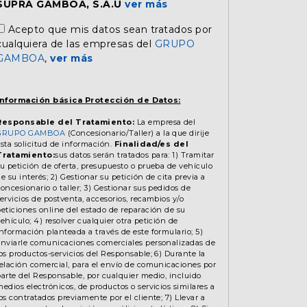
SUPRA GAMBOA, S.A.U
ver más
Acepto que mis datos sean tratados por
cualquiera de las empresas del
GRUPO
GAMBOA
,
ver más
Información básica Protección de Datos:
Responsable del Tratamiento:
La empresa del
GRUPO GAMBOA
(Concesionario/Taller) a la que dirije
esta solicitud de información.
Finalidad/es del
Tratamiento:
sus datos serán tratados para: 1) Tramitar
su petición de oferta, presupuesto o prueba de vehículo
e su interés; 2) Gestionar su petición de cita previa a
oncesionario o taller; 3) Gestionar sus pedidos de
ervicios de postventa, accesorios, recambios y/o
peticiones online del estado de reparación de su
ehículo; 4) resolver cualquier otra petición de
información planteada a través de este formulario; 5)
enviarle comunicaciones comerciales personalizadas de
los productos-servicios del Responsable; 6) Durante la
relación comercial, para el envío de comunicaciones por
parte del Responsable, por cualquier medio, incluido
edios electrónicos, de productos o servicios similares a
os contratados previamente por el cliente; 7) Llevar a