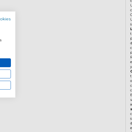
c
ookies
a
s
d
p
y
s
d