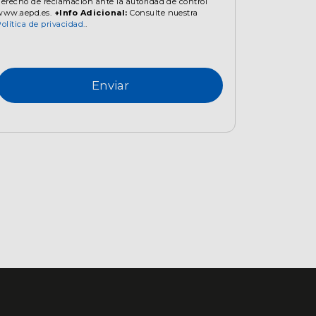
derecho de reclamación ante la autoridad de control
www.aepd.es.
+Info Adicional:
Consulte nuestra
olítica de privacidad.
.
Enviar