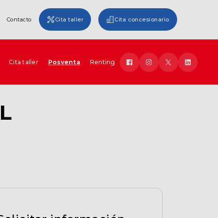
Contacto
Cita taller
Cita concesionario
Cita taller
Posventa
Renting
L