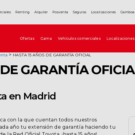
rciales
Renting
Alquiler
Posventa
Seguros
Localizaciones
Gamboa
Ofertas
Gama
Vehículos comerciales
Localizaciones
enta
HASTA 15 AÑOS DE GARANTÍA OFICIAL
 DE GARANTÍA OFICIA
ta en Madrid
ca con la que cuentan todos nuestros
da año tu extensión de garantía haciendo tu
e la Red Oficial Toyota, ¡hasta 15 años!