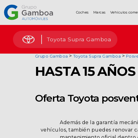
Coches
Marcas
Vehículos come
Coches
Toyota Supra Gamboa
Marcas
Grupo Gamboa
Toyota Supra Gamboa
Posv
HASTA 15 AÑOS
Vehículos
comerciales
Renting
Oferta Toyota posven
Alquiler
Además de la garantía mecáni
vehículos,
también puedes renovar ca
Posventa
mantenimiento oficial dentro d