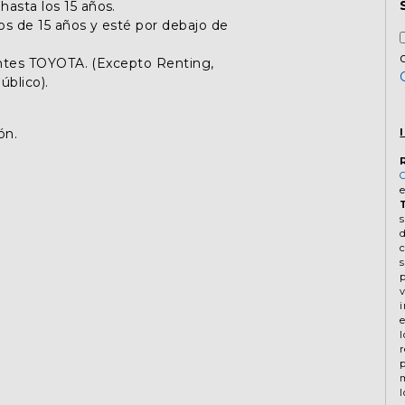
asta los 15 años.
s de 15 años y esté por debajo de
ientes TOYOTA. (Excepto Renting,
úblico).
ón.
d
c
s
v
m
l