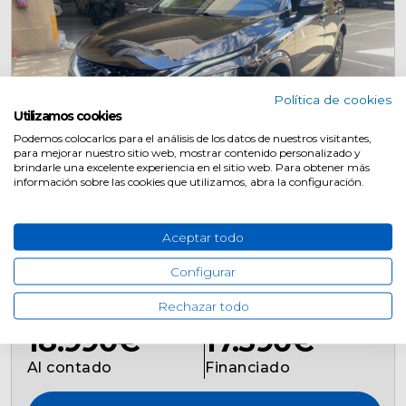
Política de cookies
Utilizamos cookies
Podemos colocarlos para el análisis de los datos de nuestros visitantes,
para mejorar nuestro sitio web, mostrar contenido personalizado y
Ocasión
brindarle una excelente experiencia en el sitio web. Para obtener más
información sobre las cookies que utilizamos, abra la configuración.
Nissan Qashqai
Aceptar todo
2023
140CV
5P
Configurar
50154Km
Híbrido (Gasolina)
Manual
Rechazar todo
24.590€
18.990€
17.590€
Al contado
Financiado