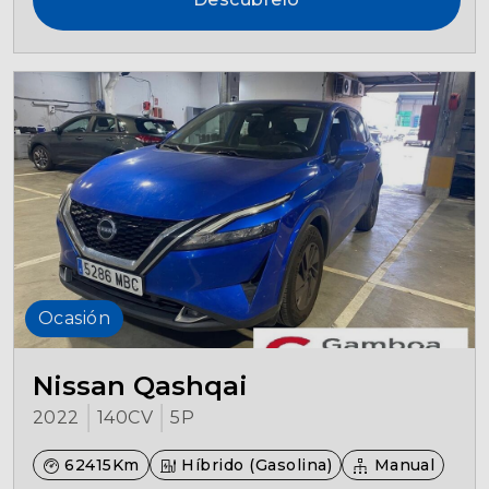
Ocasión
Nissan Qashqai
2022
140CV
5P
62415Km
Híbrido (Gasolina)
Manual