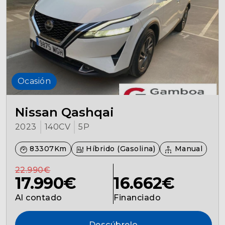
Ocasión
Nissan Qashqai
2023
140CV
5P
83307Km
Híbrido (Gasolina)
Manual
22.990€
17.990€
16.662€
Al contado
Financiado
Descúbrelo