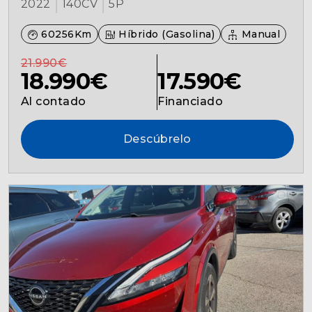
2022
140CV
5P
60256Km
Híbrido (Gasolina)
Manual
21.990€
18.990€
17.590€
Al contado
Financiado
Descúbrelo