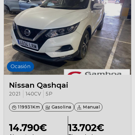
Seguros
Localizaciones
Gamboa
Contacto
Ocasión
Nissan Qashqai
2021
140CV
5P
119931Km
Gasolina
Manual
14.790€
13.702€