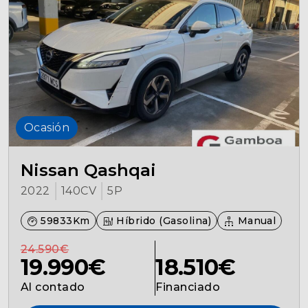
Ocasión
Nissan Qashqai
2022
140CV
5P
59833Km
Híbrido (Gasolina)
Manual
24.590€
19.990€
18.510€
Al contado
Financiado