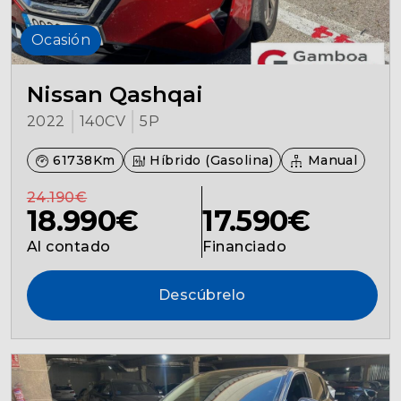
Ocasión
Nissan Qashqai
2022
140CV
5P
61738Km
Híbrido (Gasolina)
Manual
24.190€
18.990€
17.590€
Al contado
Financiado
Descúbrelo