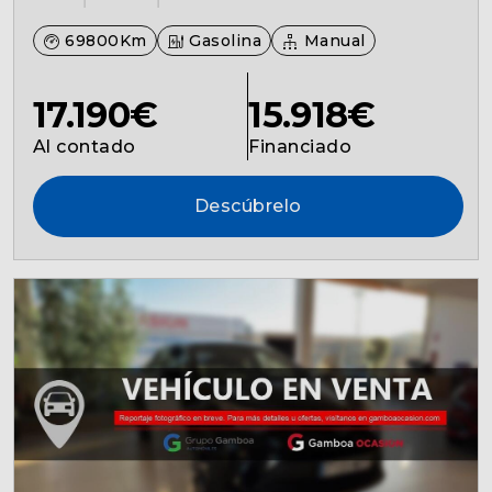
69800Km
Gasolina
Manual
17.190€
15.918€
Al contado
Financiado
Descúbrelo