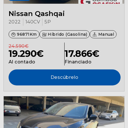
Nissan Qashqai
2022
140CV
5P
96871Km
Híbrido (Gasolina)
Manual
24.590€
19.290€
17.866€
Al contado
Financiado
Descúbrelo