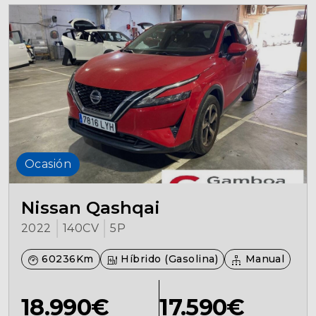
Ocasión
Nissan Qashqai
2022
140CV
5P
60236Km
Híbrido (Gasolina)
Manual
18.990€
17.590€