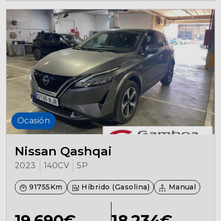
Ocasión
Nissan Qashqai
2023
140CV
5P
91755Km
Híbrido (Gasolina)
Manual
19.690€
18.234€