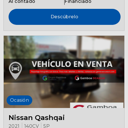
Al contado
Financiado
Descúbrelo
Ocasión
Nissan Qashqai
2021
140CV
5P