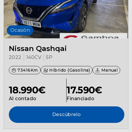
Ocasión
Nissan Qashqai
2022
140CV
5P
73416Km
Híbrido (Gasolina)
Manual
18.990€
17.590€
Al contado
Financiado
Descúbrelo