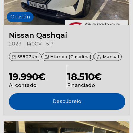
Ocasión
Nissan Qashqai
2023
140CV
5P
55807Km
Híbrido (Gasolina)
Manual
19.990€
18.510€
Al contado
Financiado
Descúbrelo