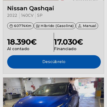
Nissan Qashqai
2022
140CV
5P
60774Km
Híbrido (Gasolina)
Manual
18.390€
17.030€
Al contado
Financiado
Descúbrelo