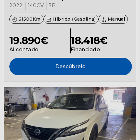
2022
140CV
5P
61500Km
Híbrido (Gasolina)
Manual
19.890€
18.418€
Al contado
Financiado
Descúbrelo