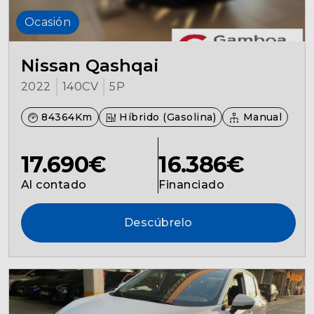
Ocasión
Nissan Qashqai
2022
140CV
5P
84364Km
Híbrido (Gasolina)
Manual
17.690€
16.386€
Al contado
Financiado
Descúbrelo