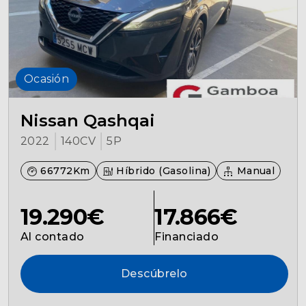
Ocasión
Nissan Qashqai
2022
140CV
5P
66772Km
Híbrido (Gasolina)
Manual
19.290€
17.866€
Al contado
Financiado
Descúbrelo