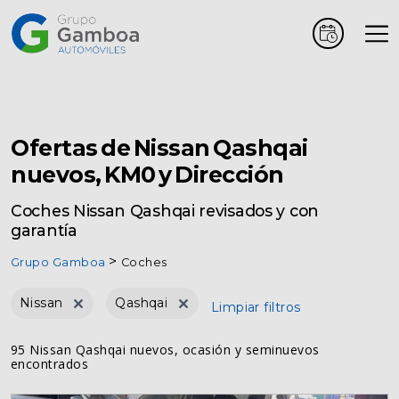
Coches
Marcas
Ofertas de Nissan Qashqai
nuevos, KM0 y Dirección
Vehículos
Coches Nissan Qashqai revisados y con
comerciales
garantía
Grupo Gamboa
Coches
Renting
Nissan
Qashqai
Limpiar filtros
Alquiler
95 Nissan Qashqai nuevos, ocasión y seminuevos
encontrados
Posventa